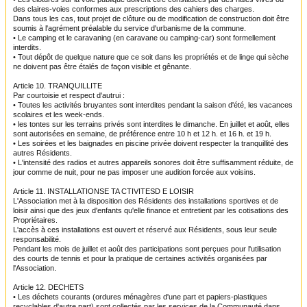
des claires
-voies conformes aux prescriptions des cahiers des charges.
Dans tous les cas, tout projet de clôture ou de modification de construction doit être
soumis
à l'agrément préalable du service d'urbanisme de la commune.
• Le camping et le caravaning (en caravane ou camping-car) sont formellement
interdits.
• Tout dépôt de quelque nature que ce soit dans les propriétés et de linge qui sèche
ne doivent
pas être étalés de façon visible et gênante.
Article 10. TRANQUILLITE
Par courtoisie et respect d'autrui :
• Toutes les activités bruyantes sont interdites pendant la saison d'été, les vacances
scolaires
et les week-ends.
• les tontes sur les terrains privés sont interdites le dimanche. En juillet et août, elles
sont autorisées
en semaine, de préférence entre 10 h et 12 h. et 16 h. et 19 h.
• Les soirées et les baignades en piscine privée doivent respecter la tranquillité des
autres Résidents.
• L'intensité des radios et autres appareils sonores doit être suffisamment réduite, de
jour comme
de nuit, pour ne pas imposer une audition forcée aux voisins.
Article 11. INSTALLATIONSE TA CTIVITESD E LOISIR
L'Association met à la disposition des Résidents des installations sportives et de
loisir ainsi
que des jeux d'enfants qu'elle finance et entretient par les cotisations des
Propriétaires.
L'accès à ces installations est ouvert et réservé aux Résidents, sous leur seule
responsabilité.
Pendant les mois de juillet et août des participations sont perçues pour l'utilisation
des courts
de tennis et pour la pratique de certaines activités organisées par
l'Association.
Article 12. DECHETS
• Les déchets courants (ordures ménagères d'une part et papiers-plastiques
recyclables d'autre
part) sont collectés par les services de la Communauté dans