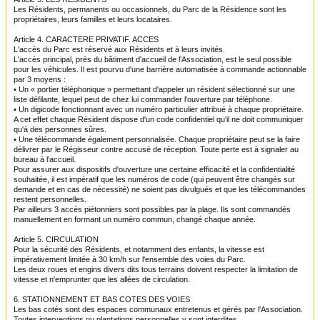
Les Résidents, permanents ou occasionnels, du Parc de la Résidence sont les
propriétaires
, leurs familles et leurs locataires.
Article 4. CARACTERE PRIVATIF. ACCES
L'accès du Parc est réservé aux Résidents et à leurs invités.
L'accès principal, près du bâtiment d'accueil de l'Association, est le seul possible
pour les véhicules
. Il est pourvu d'une barrière automatisée à commande actionnable
par 3
moyens :
• Un « portier téléphonique » permettant d'appeler un résident sélectionné
s
ur une
liste défilante
, lequel peut de chez lui commander l'ouverture par téléphone.
• Un digicode fonctionnant avec un numéro particulier attribué à chaque propriétaire.
A cet effet chaque Résident dispose d'un code confidentiel qu'il ne doit communiquer
qu'à
des personnes sûres.
• Une télécommande également personnalisée. Chaque propriétaire peut se la faire
délivrer
par le Régisseur contre accusé de réception. Toute perte est à signaler au
bureau
à l'accueil.
Pour assurer aux dispositifs d'ouverture une certaine efficacité et la confidentialité
souhaitée
, il est impératif que les numéros de code (qui peuvent être changés sur
demande et
en cas de nécessité) ne soient pas divulgués et que les télécommandes
restent personnelles.
Par ailleurs 3 accès piétonniers sont possibles par la plage. Ils sont commandés
manuellement
en formant un numéro commun, changé chaque année.
Article
5
. CIRCULATION
Pour la sécurité des Résidents, et notamment des enfants, la vitesse est
impérativement limitée
à 30 km/h sur l'ensemble des voies du Parc.
Les deux roues et engins divers dits tous terrains doivent respecter la limitation de
vitesse
et n'emprunter que les allées de circulation.
6. STATIONNEMENT ET BAS COTES DES VOIES
Les bas cotés sont des espaces communaux entretenus et gérés par l'Association.
Toutes interventions ou plantations personnelles y sont interdites.