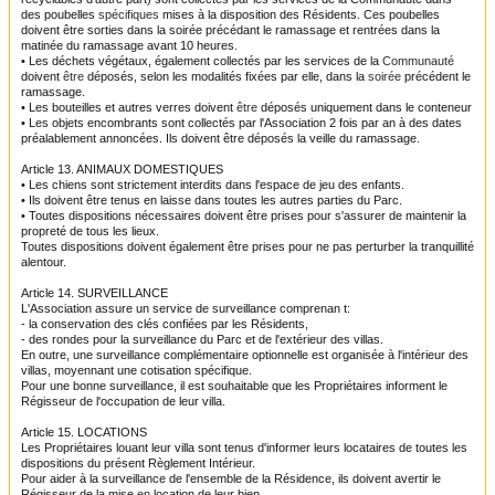
des poubelles
spécifiques
mises à la disposition des Résidents. Ces poubelles
doivent être sorties dans
la
soirée précédant le ramassage et rentrées dans la
matinée du ramassage avant 10
heures
.
• Les déchets végétaux, également collectés par les services de la
Communauté
doivent
être
déposés, selon les modalités fixées par elle, dans la
soirée
précédent le
ramassage.
• Les bouteilles et autres verres doivent
être
déposés uniquement dans le conteneur
• Les objets encombrants sont collectés par l'Association 2 fois par an à des dates
préalablement
annoncées. Ils doivent être déposés la veille du ramassage.
Article 13. ANIMAUX DOMESTIQUES
• Les chiens sont strictement interdits dans l'espace de jeu des enfants.
• Ils doivent être tenus en laisse dans toutes les autres parties du Parc.
• Toutes dispositions nécessaires doivent être prises pour s'assurer de maintenir la
propreté
de tous les lieux.
Toutes dispositions doivent également être prises pour ne pas perturber la tranquillité
alentour
.
Article 14. SURVEILLANCE
L'Association assure un service de surveillance
comprenan t:
- la conservation des clés confiées par les Résidents,
- des rondes pour la surveillance du Parc et de l'extérieur des villas.
En outre, une surveillance complémentaire optionnelle est organisée à l'intérieur des
villas
, moyennant une cotisation spécifique.
Pour une bonne surveillance, il est souhaitable que les Propriétaires informent le
Régisseur de l'occupation de leur villa.
Article 15. LOCATIONS
Les Propriétaires louant leur villa sont tenus d'informer leurs locataires de toutes les
dispositions
du présent Règlement Intérieur.
Pour aider à la surveillance de l'ensemble de la Résidence, ils doivent avertir le
Régisseur de
la mise
en
location de leur bien.