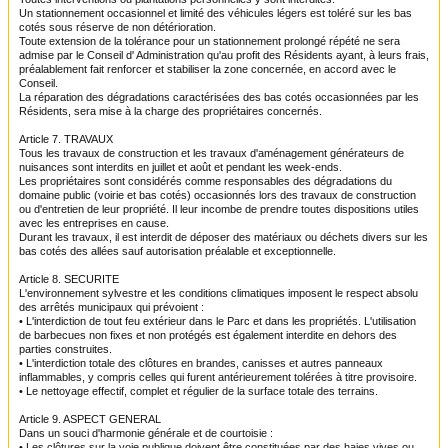
Un stationnement occasionnel et limité des véhicules légers est toléré sur les bas
cotés sous
réserve de non détérioration.
Toute extension de la tolérance pour un stationnement prolongé répété ne sera
admise par le
Conseil
d' Administration
qu'au profit des Résidents ayant, à leurs frais,
préalablement fait
renforcer
et stabiliser la zone concernée, en accord avec le
Conseil.
La réparation des dégradations caractérisées des bas cotés occasionnées par les
Résidents, sera mise à la charge des propriétaires concernés.
Article 7. TRAVAUX
Tous les travaux de construction et les travaux d'aménagement générateurs de
nuisances
sont interdits en juillet et août et pendant les week-ends.
Les propriétaires sont considérés comme responsables des dégradations du
domaine public
(voirie et bas cotés) occasionnés lors des travaux de construction
ou d'entretien de leur
propriété.
Il
leur incombe de prendre toutes dispositions utiles
avec les entreprises en cause.
Durant les travaux, il est interdit de déposer des matériaux ou déchets divers sur les
bas
cotés
des allées sauf autorisation préalable et exceptionnelle.
Article 8. SECURITE
L'environnement sylvestre et les conditions climatiques imposent le respect absolu
des arrêtés
municipaux qui prévoient :
• L'interdiction de tout feu extérieur dans le Parc et dans les propriétés.
L
'utilisation
de barbecues
non fixes et non protégés est également interdite en dehors des
parties
construites
.
• L'interdiction totale des clôtures en brandes, canisses et autres panneaux
inflammables, y
compris celles qui furent antérieurement tolérées à titre provisoire.
• Le nettoyage effectif, complet et régulier de la surface totale des terrains.
Article 9. ASPECT GENERAL
Dans un souci d'harmonie générale et de courtoisie :
• Les clôtures sur la voie publique doivent être constituées par des haies vives ou