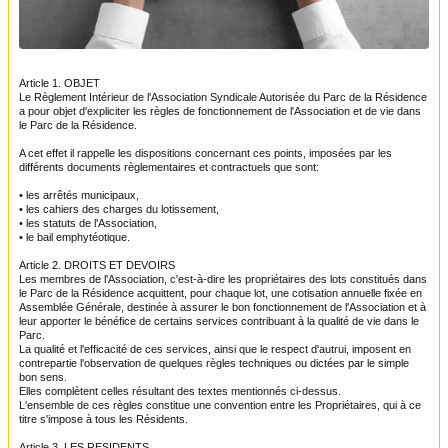
Article 1. OBJET
Le Règlement Intérieur de l'Association Syndicale Autorisée du Parc de la Résidence
a pour
objet d'expliciter les règles de fonctionnement de l'Association et de vie dans
le Parc de la
Résidence.
A cet effet il rappelle les dispositions concernant ces points, imposées par les
différents documents
règlementaires et contractuels que sont:
• les arrêtés municipaux,
• les cahiers des charges du lotissement,
• les statuts de l'Association,
• le bail emphytéotique.
Article 2. DROITS ET DEVOIRS
Les membres de l'Association, c'est-à-dire les propriétaires des lots constitués dans
le Parc de la Résidence
acquittent
, pour chaque lot, une cotisation annuelle fixée en
Assemblée
Générale, destinée à assurer le bon fonctionnement de l'Association et à
leur apporter le
bénéfice
de certains services contribuant à la qualité de vie dans le
Parc.
La qualité et l'efficacité de ces services, ainsi que le respect d'autrui, imposent en
contrepartie
l'observation de quelques règles techniques ou dictées par le simple
bon sens.
Elles complètent celles résultant des textes mentionnés ci-dessus.
L'ensemble de ces règles constitue une convention entre les Propriétaires, qui à ce
titre s'impose
à tous les Résidents.
Article 3. LES RESIDENTS