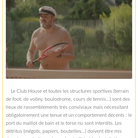
Le Club House et toutes les structures sportives (terrain
de foot, de volley, boulodrome, cours de tennis...) sont des
lieux de rassemblements très conviviaux mais nécessitant
obligatoirement une tenue et un comportement décents : le
port du maillot de bain et le torse nu sont interdits. Les
détritus (mégots, papiers, bouteilles...) doivent être mis